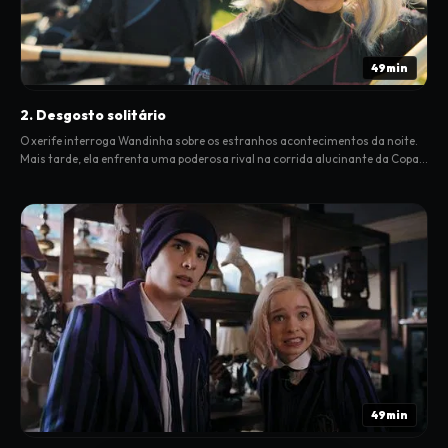
49min
2. Desgosto solitário
O xerife interroga Wandinha sobre os estranhos acontecimentos da noite.
Mais tarde, ela enfrenta uma poderosa rival na corrida alucinante da Copa
Poe.
49min