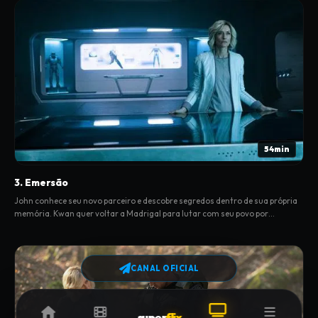
54min
3. Emersão
John conhece seu novo parceiro e descobre segredos dentro de sua própria
memória. Kwan quer voltar a Madrigal para lutar com seu povo por
independência, mas Soren tem outros planos pra ela.
CANAL OFICIAL
super
flix