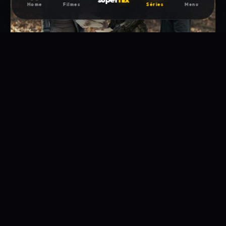
Home
Filmes
Séries
Menu
55min
4. De Volta Para Casa
Guiado por suas visões, John leva Halsey e Cortana de volta pra onde tudo
começou à procura de respostas sobre o seu passado. Protegida por Soren,
Kwan vai em busca de um exército.