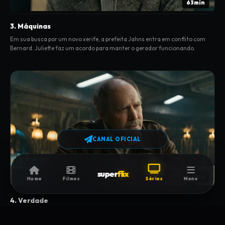
63min
3. Máquinas
Em sua busca por um novo xerife, a prefeita Jahns entra em conflito com
Bernard. Juliette faz um acordo para manter o gerador funcionando.
CANAL OFICIAL
super
flix
46min
Home
Filmes
Séries
Menu
4. Verdade
Juliette tenta ganhar a confiança do delegado Marnes enquanto eles
trabalham para descobrir a verdade sobre as recentes tragédias.