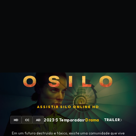
ASSISTIR
SILO
ONLINE HD
2023
•
3 Temporadas
•
Drama
TRAILER
HD
CC
AD
Em um futuro destruído e tóxico, existe uma comunidade que vive