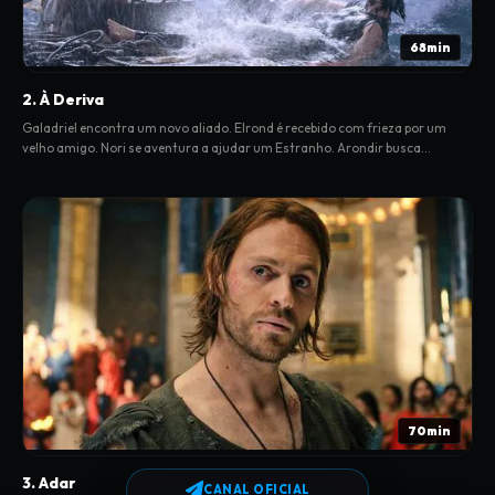
68min
2. À Deriva
Galadriel encontra um novo aliado. Elrond é recebido com frieza por um
velho amigo. Nori se aventura a ajudar um Estranho. Arondir busca
respostas enquanto Bronwyn alerta seu povo sobre uma ameaça.
70min
3. Adar
CANAL OFICIAL