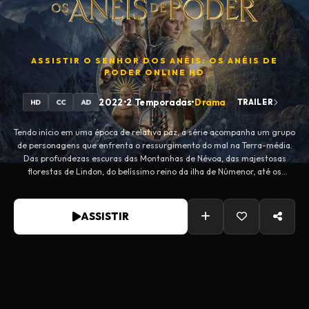
ASSISTIR
O SENHOR DOS ANÉIS: OS ANÉIS DE
PODER
ONLINE HD
2022
•
2 Temporadas
•
Drama
TRAILER
HD
CC
AD
Tendo início em uma época de relativa paz, a série acompanha um grupo
de personagens que enfrenta o ressurgimento do mal na Terra-média.
Das profundezas escuras das Montanhas de Névoa, das majestosas
florestas de Lindon, do belíssimo reino da ilha de Númenor, até os
confins do mapa, esses reinos e personagens criarão legados que
permanecerão vivos muito além de suas partidas.
ASSISTIR