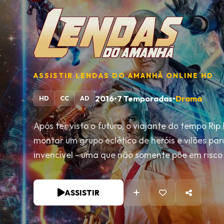
ASSISTIR
LENDAS DO AMANHÃ
ONLINE HD
2016
•
7 Temporadas
•
Drama
HD
CC
AD
Após ter visto o futuro, o viajante do tempo Ri
montar um grupo eclético de heróis e vilões p
invencível - uma que não somente põe em risc
tempo.
ASSISTIR