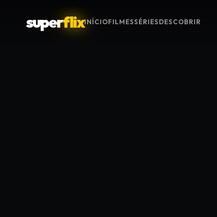
super
flix
INÍCIO
FILMES
SÉRIES
DESCOBRIR
Menu