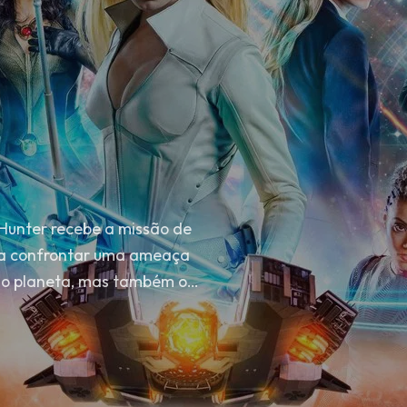
p Hunter recebe a missão de
ara confrontar uma ameaça
o o planeta, mas também o