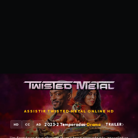
ASSISTIR
TWISTED METAL
ONLINE HD
2023
•
2 Temporadas
•
Drama
TRAILER
HD
CC
AD
Um forasteiro deve atravessar uma terra arrasada pós-apocalíptica