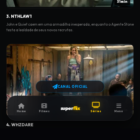
31min
3. NTHLAW1
John e Quiet caem em uma armadilha inesperada, enquanto o Agente Stone
testa a lealdade de seus novos recrutas.
CANAL OFICIAL
super
flix
32min
Home
Filmes
Séries
Menu
4. WHZDARE
Enquanto John faz um acordo perigoso para obter suprimentos
extremamente necessários, Quiet pensa sobre o futuro.