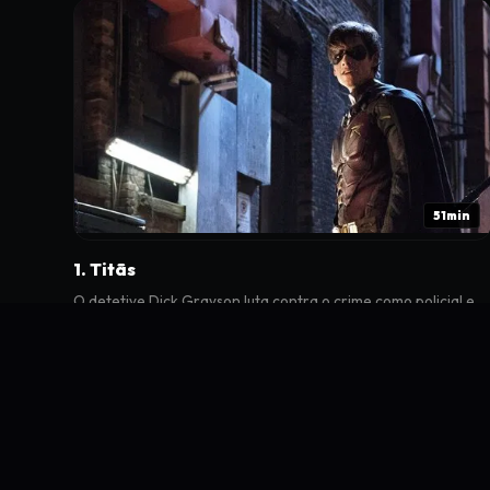
51min
1. Titãs
O detetive Dick Grayson luta contra o crime como policial e
justiceiro. Uma garota misteriosa com um segredo sombrio
chega a Detroit.