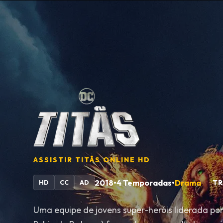
ASSISTIR
TITÃS
ONLINE HD
2018
•
4 Temporadas
•
Drama
TR
HD
CC
AD
Uma equipe de jovens super-heróis liderada po