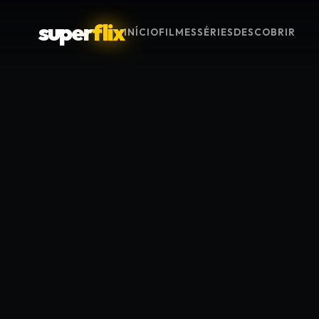
super
flix
INÍCIO
FILMES
SÉRIES
DESCOBRIR
Menu