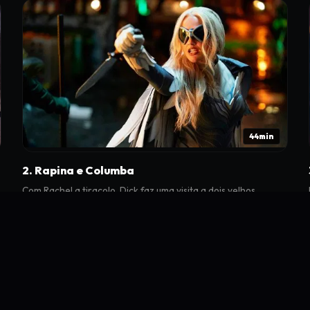
44min
2. Rapina e Columba
Com Rachel a tiracolo, Dick faz uma visita a dois velhos
conhecidos, e um deles não fica feliz em vê-lo. Uma família
letal cai na estrada.