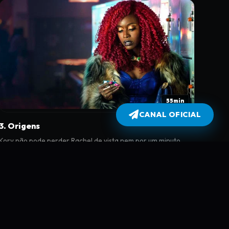
55min
CANAL OFICIAL
3. Origens
Kory não pode perder Rachel de vista nem por um minuto,
mas ela não sabe exatamente por quê. Dick recorda sua
juventude complicada.