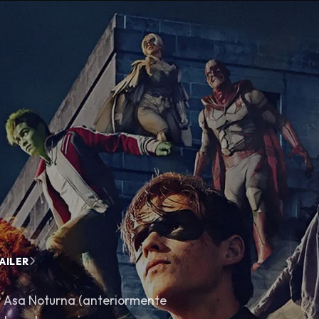
AILER
r Asa Noturna (anteriormente