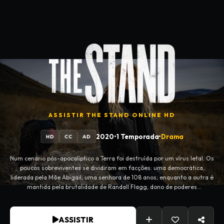
ASSISTIR
THE STAND
ONLINE HD
2020
•
1 Temporada
•
Drama
HD
CC
AD
Num cenário pós-apocalíptico a Terra foi destruída por um vírus letal. Os
poucos sobreviventes se dividiram em facções: uma democrática,
liderada pela Mãe Abigail, uma senhora de 108 anos; enquanto a outra é
mantida pela brutalidade de Randall Flagg, dono de poderes
inexplicáveis.
ASSISTIR