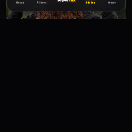
Home
Filmes
Séries
Menu
60min
4. A Casa dos Mortos
O Comitê da Zona Livre de Boulder procura solidificar sua liderança e
fortalecer a comunidade com uma reunião na prefeitura, mas Flagg
continua a ganhar espaço enquanto planeja destruir a sociedade recém-
formada por dentro.