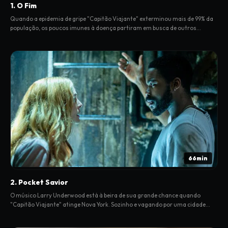
1. O Fim
Quando a epidemia de gripe "Capitão Viajante" exterminou mais de 99% da
população, os poucos imunes à doença partiram em busca de outros
sobreviventes tendo, o tempo todo, visões da nutridora Mãe Abagail e da
figura ameaçadora do "Homem de Preto".
66min
2. Pocket Savior
O músico Larry Underwood está à beira de sua grande chance quando
"Capitão Viajante" atinge Nova York. Sozinho e vagando por uma cidade
vazia, conhece uma pessoa simpática, também desesperada para escapar.
Enquanto isso, Lloyd Henreid, preso, fica cara a cara com Randall Flagg, o