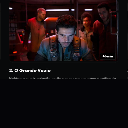
46min
2. O Grande Vazio
Holden e sua tripulação estão presos em um nave danificada.
o
Em Ceres, Miller descobre pistas sobre Julie Mao. Na Terra,
Chrisjen Avasarala questiona um terrorista.