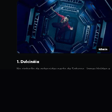
48min
1. Dulcinéia
No cinturão de asteroides perto de Saturno, James Holden e
sua tripulação, a bordo da traineira de gelo Canterbury, estã
a caminho da Estação Ceres.