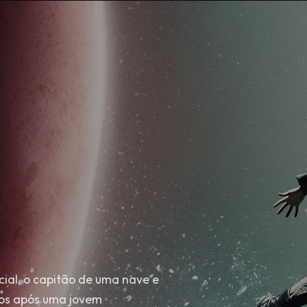
cial, o capitão de uma nave e
os após uma jovem