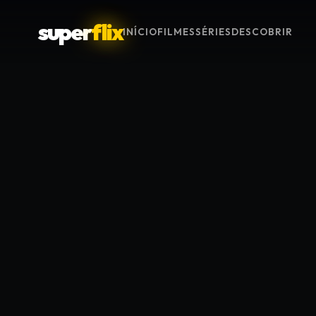
super
flix
INÍCIO
FILMES
SÉRIES
DESCOBRIR
Menu