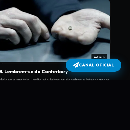
46min
CANAL OFICIAL
3. Lembrem-se da Canterbury
Holden e sua tripulação são feitos prisioneiros e interrogados
a bordo da nave-chefe da Marinha Marciana, a Donnager.
Não demora até que fiquem uns contra os outros.