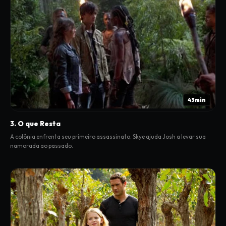
43min
3. O que Resta
A colônia enfrenta seu primeiro assassinato. Skye ajuda Josh a levar sua
namorada ao passado.