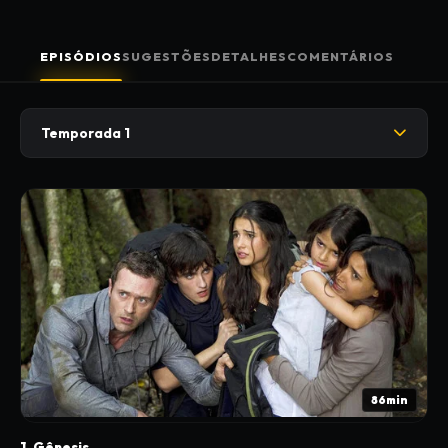
EPISÓDIOS
SUGESTÕES
DETALHES
COMENTÁRIOS
Temporada 1
86min
1. Gênesis