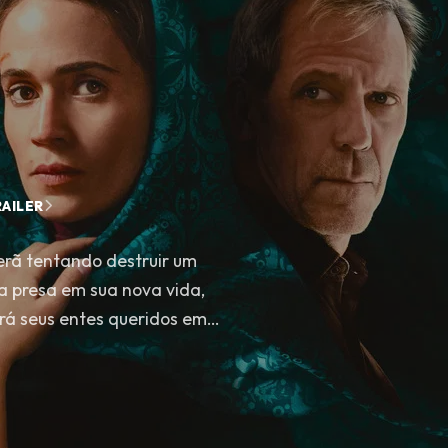
AILER
erã tentando destruir um
ca presa em sua nova vida,
á seus entes queridos em