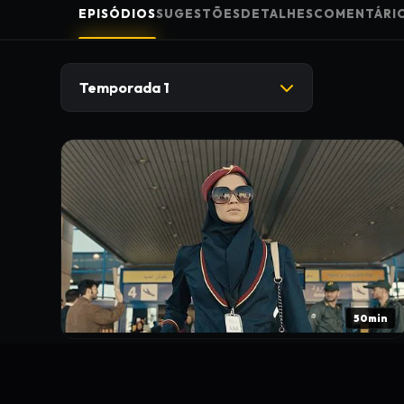
EPISÓDIOS
SUGESTÕES
DETALHES
COMENTÁRI
Temporada 1
50min
1. Pouso de emergência em Teerã
Tamar Rabinyan vai ao coração de Teerã para neutralizar o