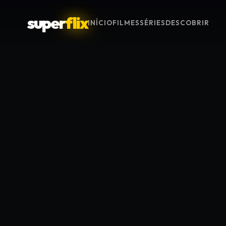
super
flix
INÍCIO
FILMES
SÉRIES
DESCOBRIR
Menu