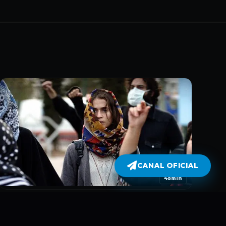
CANAL OFICIAL
48min
3. A Filha de Yasamin
Escondida com a tia, Tamar se disfarça e tenta fugir do Irã.