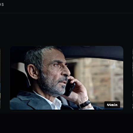
OS
44min
2. Sangue em suas mãos
Tabrizi, um agente local do Mossad, tenta ajudar Tamar