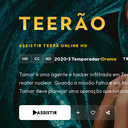
ASSISTIR
TEERÃ
ONLINE HD
2020
•
3 Temporadas
•
Drama
TR
HD
CC
AD
Tamar é uma agente e hacker infiltrada em Te
reator nuclear. Quando a missão falha e ela fi
Tamar deve planejar uma operação que colocar
perigo.
ASSISTIR