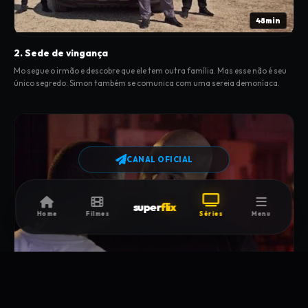
48min
2. Sede de vingança
Mo segue o irmão e descobre que ele tem outra família. Mas esse não é seu
único segredo: Simon também se comunica com uma sereia demoníaca.
CANAL OFICIAL
super
flix
Home
Filmes
Séries
Menu
54min
3. Ascensão e queda do príncipe