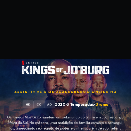
ASSISTIR
REIS DE JOANESBURGO
ONLINE HD
2020
•
3 Temporadas
•
Drama
HD
CC
AD
Os irmãos Masire comandam um submundo do crime em Joanesburgo,
África do Sul. No entanto, uma maldição da família começa a persegui-
los, ameaçando seu legado de poder e dinheiro, além de submeter a