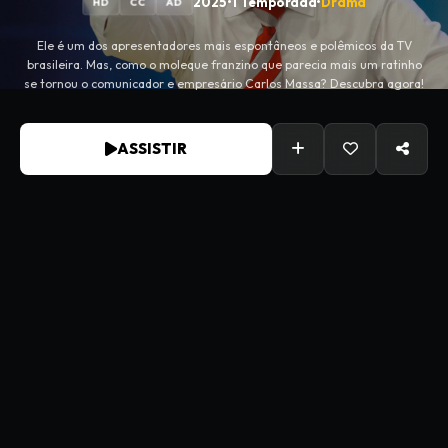
2025
•
1 Temporada
•
Drama
HD
CC
AD
Ele é um dos apresentadores mais espontâneos e polêmicos da TV
brasileira. Mas, como o moleque franzino que parecia mais um ratinho
se tornou o comunicador e empresário Carlos Massa? Descubra agora!
ASSISTIR