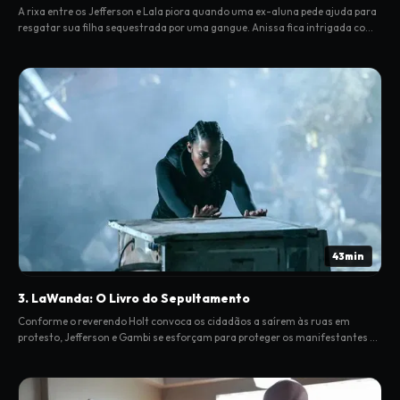
A rixa entre os Jefferson e Lala piora quando uma ex-aluna pede ajuda para
resgatar sua filha sequestrada por uma gangue. Anissa fica intrigada com
sua nova força.
43min
3. LaWanda: O Livro do Sepultamento
Conforme o reverendo Holt convoca os cidadãos a saírem às ruas em
protesto, Jefferson e Gambi se esforçam para proteger os manifestantes da
ira dos 100.