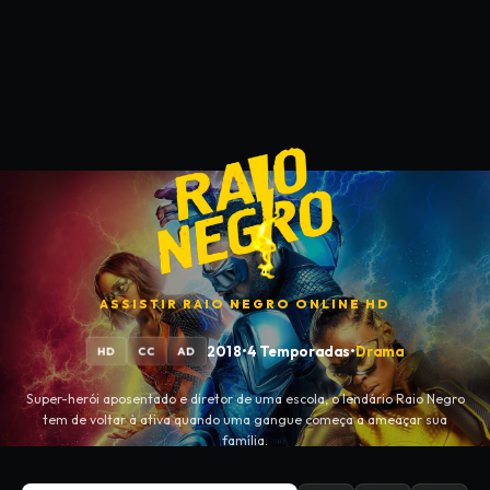
ASSISTIR
RAIO NEGRO
ONLINE HD
2018
•
4 Temporadas
•
Drama
HD
CC
AD
Super-herói aposentado e diretor de uma escola, o lendário Raio Negro
tem de voltar à ativa quando uma gangue começa a ameaçar sua
família.