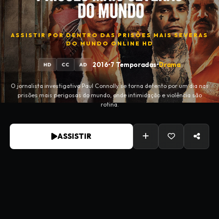
ASSISTIR
POR DENTRO DAS PRISÕES MAIS SEVERAS
DO MUNDO
ONLINE HD
2016
•
7 Temporadas
•
Drama
HD
CC
AD
O jornalista investigativo Paul Connolly se torna detento por um dia nas
prisões mais perigosas do mundo, onde intimidação e violência são
rotina.
ASSISTIR