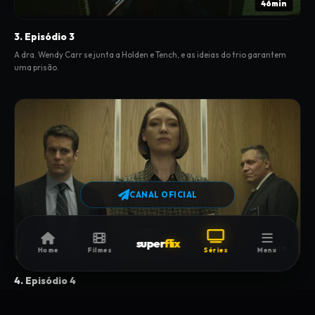
46min
3. Episódio 3
A dra. Wendy Carr se junta a Holden e Tench, e as ideias do trio garantem
uma prisão.
CANAL OFICIAL
super
flix
55min
Home
Filmes
Séries
Menu
4. Episódio 4
Bill e Holden consultam a dra. Wendy Carr para começar a classificação do
perfil dos criminosos. Uma notícia surpreendente vem aí.