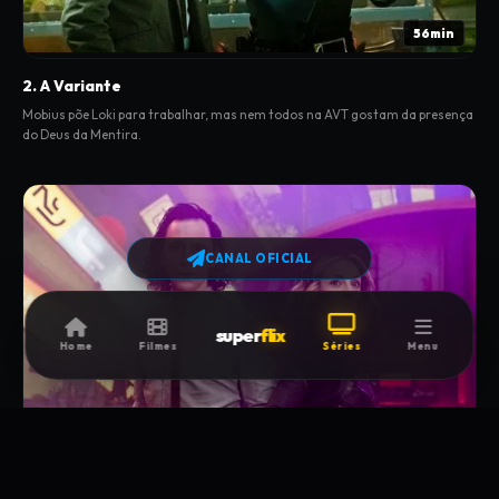
56min
2. A Variante
Mobius põe Loki para trabalhar, mas nem todos na AVT gostam da presença
do Deus da Mentira.
CANAL OFICIAL
super
flix
Home
Filmes
Séries
Menu
44min
3. Lamentis