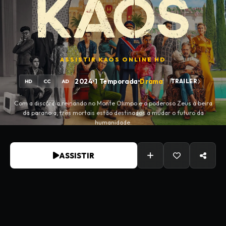
ASSISTIR
KAOS
ONLINE HD
2024
•
1 Temporada
•
Drama
TRAILER
HD
CC
AD
Com a discórdia reinando no Monte Olimpo e o poderoso Zeus à beira
da paranoia, três mortais estão destinados a mudar o futuro da
humanidade.
ASSISTIR