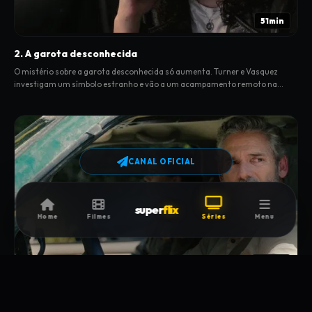
51min
2. A garota desconhecida
O mistério sobre a garota desconhecida só aumenta. Turner e Vasquez
investigam um símbolo estranho e vão a um acampamento remoto na
floresta.
CANAL OFICIAL
super
flix
Home
Filmes
Séries
Menu
49min
3. El-o’-win