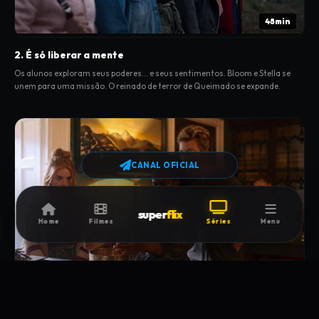
48min
2. É só liberar a mente
Os alunos exploram seus poderes... e seus sentimentos. Bloom e Stella se
unem para uma missão. O reinado de terror de Queimado se expande.
CANAL OFICIAL
super
flix
Home
Filmes
Séries
Menu
52min
3. Falsas esperanças