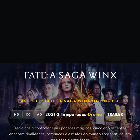
ASSISTIR
FATE: A SAGA WINX
ONLINE HD
2021
•
2 Temporadas
•
Drama
TRAILER
HD
CC
AD
Decididas a controlar seus poderes mágicos, cinco adolescentes
encaram rivalidades, romances e estudos do mundo sobrenatural em
uma escola para fadas.