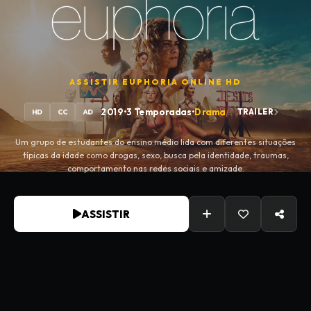
ASSISTIR
EUPHORIA
ONLINE HD
2019
•
3 Temporadas
•
Drama
TRAILER
HD
CC
AD
Um grupo de estudantes do ensino médio lida com diferentes situações
típicas da idade como drogas, sexo, busca pela identidade, traumas,
comportamento nas redes sociais e amizade.
ASSISTIR