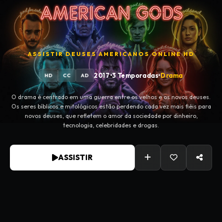
ASSISTIR
DEUSES AMERICANOS
ONLINE HD
2017
•
3 Temporadas
•
Drama
HD
CC
AD
O drama é centrado em uma guerra entre os velhos e os novos deuses.
Os seres bíblicos e mitológicos estão perdendo cada vez mais fiéis para
novos deuses, que refletem o amor da sociedade por dinheiro,
tecnologia, celebridades e drogas.
ASSISTIR