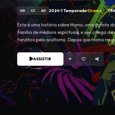
2024
•
1 Temporada
•
Drama
TRA
HD
CC
AD
Esta é uma história sobre Momo, uma garota d
família de médiuns espirituais, e seu colega de
fanático pelo ocultismo. Depois que Momo resg
eles começam a conversar... No entanto, surge 
que Momo acredita em fantasmas, mas nega a e
ASSISTIR
Okarun acredita em alienígenas, mas nega a e
Visando provar que o que acreditam é real, Mom
abandonado onde um OVNI foi avistado e Okaru
ser assombrado. Para surpresa deles, cada um
paranormais avassaladoras que transcendem a
tudo, Momo desperta seu poder oculto e Okar
maldição para superar esses novos perigos! Se
também começa aqui!?