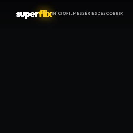
super
flix
INÍCIO
FILMES
SÉRIES
DESCOBRIR
Menu