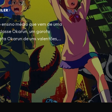
ILER
o ensino médio que vem de uma
 classe Okarun, um garoto
ata Okarun de uns valentões,
uma discussão entre eles, já
xistência de alienígenas, e
xistência de fantasmas.
o vai a um hospital
n vai a um túnel que dizem
 se depara com atividades
 compreensão. Em meio a isso
un ganha o poder de uma
rá que o amor deles destinado