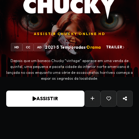
ASSISTIR
CHUCKY
ONLINE HD
2021
•
3 Temporadas
•
Drama
TRAILER
HD
CC
AD
Depois que um boneco Chucky "vintage" aparece em uma venda de
quintal, uma pequena e pacata cidade do interior norte americano é
lançada no caos enquanto uma série de assassinatos horríveis começa a
expor os segredos da localidade.
ASSISTIR