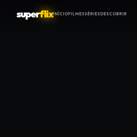
super
flix
INÍCIO
FILMES
SÉRIES
DESCOBRIR
Menu