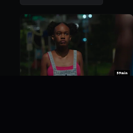
59min
1. Episódio 1