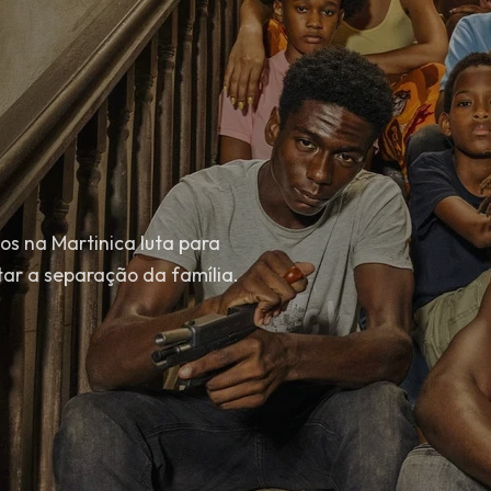
s na Martinica luta para
tar a separação da família.