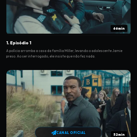
66min
1. Episódio 1
A polícia arromba a casa da família Miller, levando o adolescente Jamie
preso. Ao ser interrogado, ele insiste que não fez nada.
CANAL OFICIAL
52min