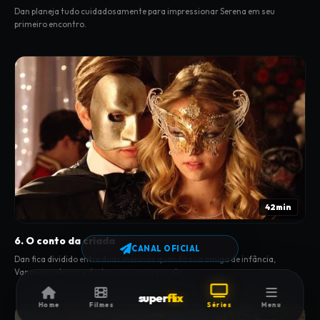
Dan planeja tudo cuidadosamente para impressionar Serena em seu
primeiro encontro.
42min
6. O conto da criada
CANAL OFICIAL
Dan fica dividido entre duas meninas quando sua amiga de infância,
Vanessa, retorna e declara seu amor por ele.
super
flix
Home
Filmes
Séries
Menu