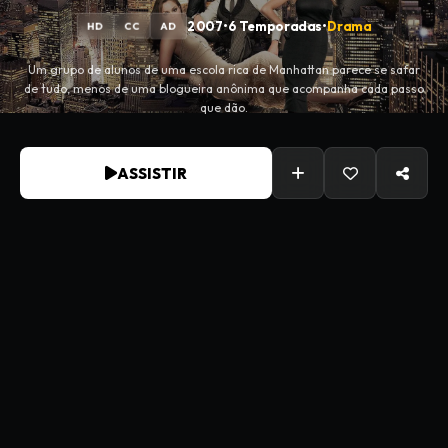
2007
•
6 Temporadas
•
Drama
HD
CC
AD
Um grupo de alunos de uma escola rica de Manhattan parece se safar
de tudo, menos de uma blogueira anônima que acompanha cada passo
que dão.
ASSISTIR