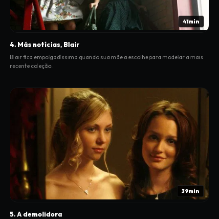
41min
4. Más notícias, Blair
Blair fica empolgadíssima quando sua mãe a escolhe para modelar a mais
recente coleção.
39min
5. A demolidora