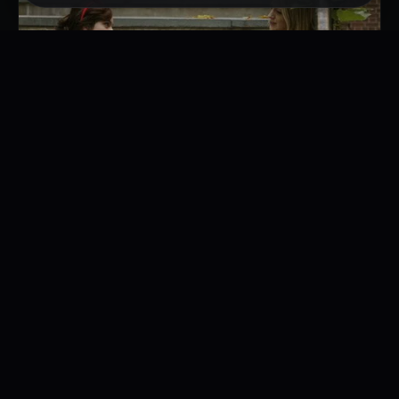
41min
7. Victor ou Victrola
Finalmente, Serena e Dan reconhecem que são loucos um pelo outro, apesar
dos seus mundos totalmente opostos.