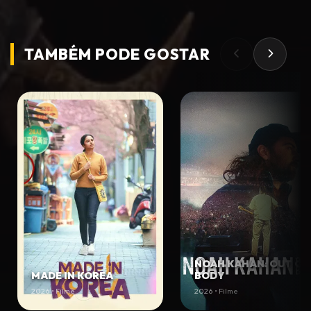
TAMBÉM PODE
GOSTAR
NOAH KAHAN: OUT OF
MADE IN KOREA
BODY
2026 • Filme
2026 • Filme