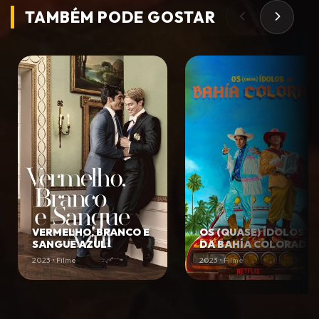
TAMBÉM PODE
GOSTAR
VERMELHO, BRANCO E
OS (QUASE) ÍDOLOS
SANGUE AZUL
DA BAHÍA COLORADA
2023 • Filme
2023 • Filme