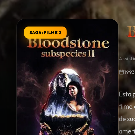
Minha Lista
SAGA: FILME 2
Pesquisar
Assist
1993
Esta 
filme
de su
ameri