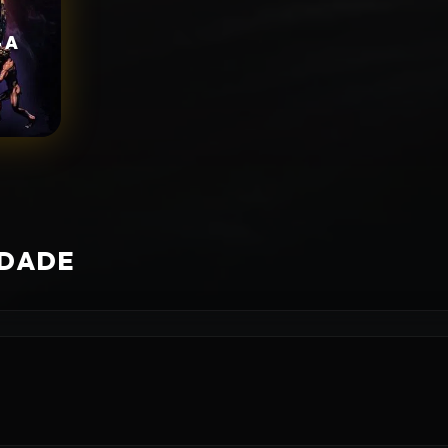
 A
IDADE