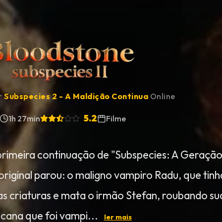
ir
Subspecies 2 - A Maldição Continua
Online
5.2
1h 27min
Filme
primeira continuação de "Subspecies: A Geraçã
 original parou: o maligno vampiro Radu, que tinh
as criaturas e mata o irmão Stefan, roubando su
cana que foi vampi...
ler mais