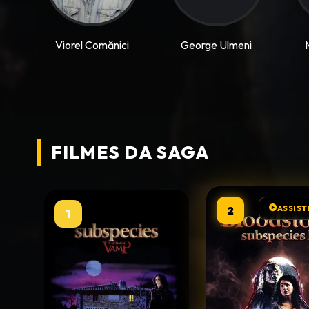
Viorel Comănici
George Ulmeni
FILMES DA
SAGA
2
ASSIST
1