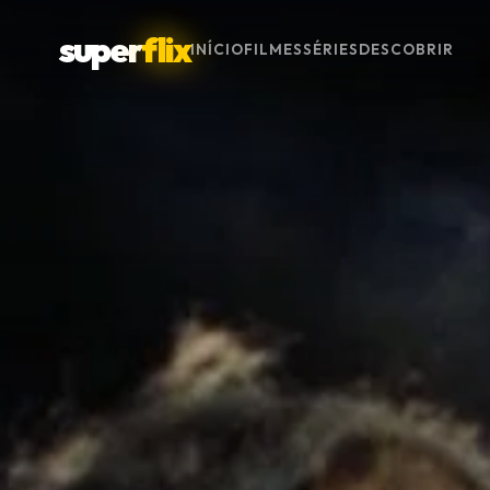
super
flix
INÍCIO
FILMES
SÉRIES
DESCOBRIR
Menu