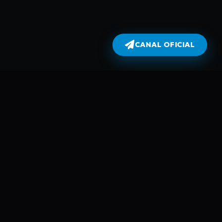
CANAL OFICIAL
Dublados
atualiza todas as séries no dia em
perflix não armazena filmes e séries
 automáticamente usando Robots e