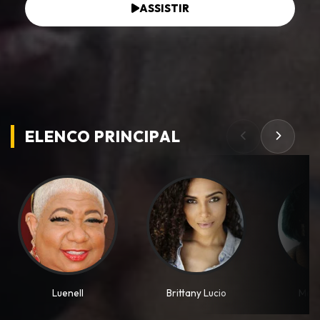
ASSISTIR
ELENCO PRINCIPAL
Luenell
Brittany Lucio
Marl