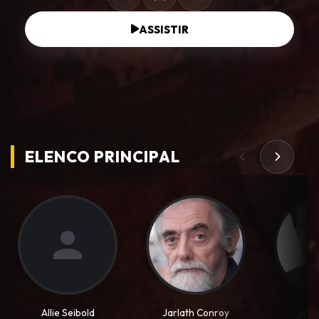
ASSISTIR
ELENCO PRINCIPAL
Allie Seibold
Jarlath Conroy
Jess