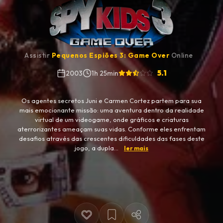
Assistir
Pequenos Espiões 3: Game Over
Online
5.1
2003
1h 25min
Os agentes secretos Juni e Carmen Cortez partem para sua
mais emocionante missão: uma aventura dentro da realidade
virtual de um videogame, onde gráficos e criaturas
aterrorizantes ameaçam suas vidas. Conforme eles enfrentam
desafios através das crescentes dificuldades das fases deste
jogo, a dupla...
ler mais