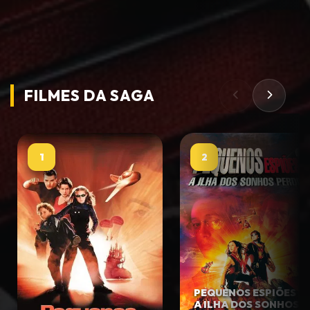
FILMES DA
SAGA
1
2
PEQUENOS ESPIÕES 2:
A ILHA DOS SONHOS