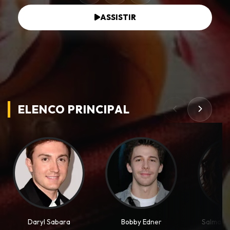
ASSISTIR
ELENCO PRINCIPAL
Daryl Sabara
Bobby Edner
Salma Ha