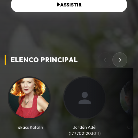
ASSISTIR
ELENCO PRINCIPAL
Takács Katalin
Jordán Adél
Ötvös
(1777021203011)