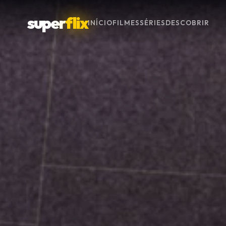
super
flix
INÍCIO
FILMES
SÉRIES
DESCOBRIR
Menu