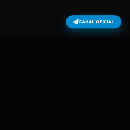
CANAL OFICIAL
Dublados
atualiza todas as séries no dia em
perflix não armazena filmes e séries
 automáticamente usando Robots e
mes é da parte de plataformas como