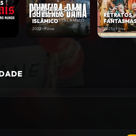
AS
A PRIMEIRA-DAMA
DO ESTADO
RETRATOS
ISLÂMICO
FANTASMA
2022 • Filme
2023 • Filme
IDADE