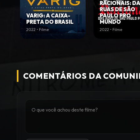
RACIONAIS: D
RUAS DE SÃO
VARIG: A CAIXA-
PAULO PRO
PRETA DO BRASIL
MUNDO
2022 • Filme
2022 • Filme
COMENTÁRIOS DA COMUN