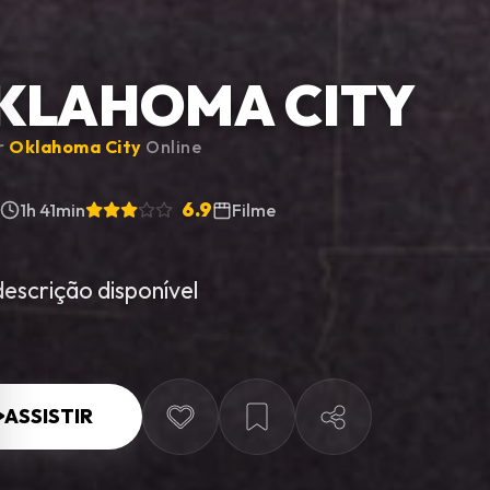
KLAHOMA CITY
ir
Oklahoma City
Online
6.9
1h 41min
Filme
escrição disponível
ASSISTIR