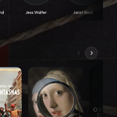
nd
Jess Walter
Janet Beck
J