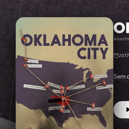
O
Minha Lista
Assist
Pesquisar
2017
Sem d