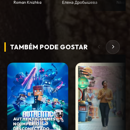
Roman Knizhka
Елена Дробышева
Nikoloz
TAMBÉM PODE
GOSTAR
AUTHENTIC GAMES:
NO IMPÉRIO
DESCONECTADO