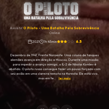
Assistir
O Piloto - Uma Batalha Pela Sobrevivência
Online
6.5
2021
1h 45min
Dezembro de 1941, Frente Noroeste. Uma coluna de tanques
alemães avança em direção a Moscou. Durante uma missão
para impedir o avanço inimigo, o lL-2 de Nikolai Komlev é
abatido. O piloto russo consegue fazer um pouso forçado com
seu avião em uma clareira remota na floresta. Ele está vivo,
mas em te...
ler mais