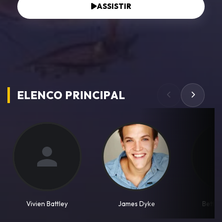
ASSISTIR
ELENCO PRINCIPAL
Vivien Battley
James Dyke
Betti