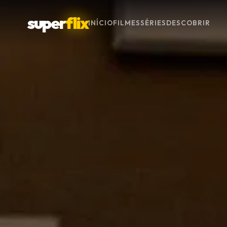
super
flix
INÍCIO
FILMES
SÉRIES
DESCOBRIR
Menu