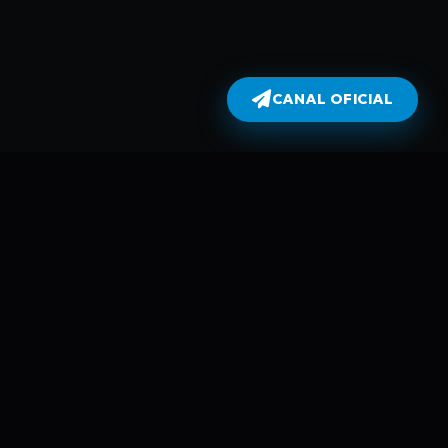
CANAL OFICIAL
Dublados
atualiza todas as séries no dia em
perflix não armazena filmes e séries