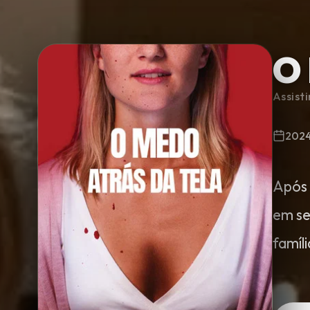
O
Minha Lista
Assist
Pesquisar
202
Após 
em se
famíli