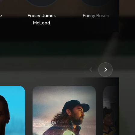
tz
Fraser James
Fanny Rosen
McLeod