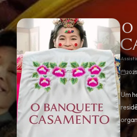
Minha Lista
Pesquisar
Assist
202
Um ho
resid
organ