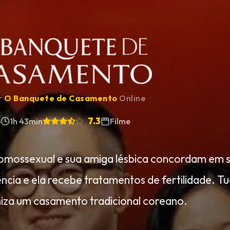
ir
O Banquete de Casamento
Online
7.3
5
1h 43min
Filme
mossexual e sua amiga lésbica concordam em se
ência e ela recebe tratamentos de fertilidade. 
iza um casamento tradicional coreano.