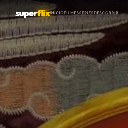
super
flix
INÍCIO
FILMES
SÉRIES
DESCOBRIR
Menu