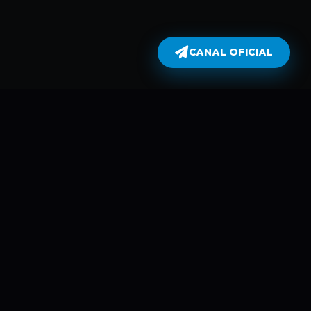
CANAL OFICIAL
Dublados
atualiza todas as séries no dia em
perflix não armazena filmes e séries
 automáticamente usando Robots e
mes é da parte de plataformas como