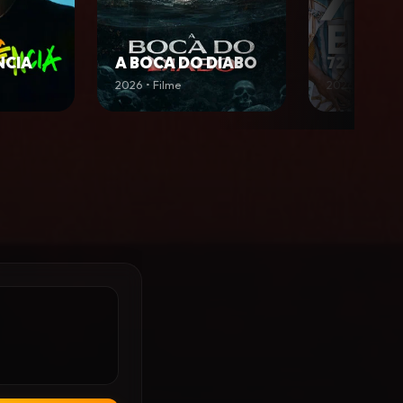
CIA
A BOCA DO DIABO
72 HORAS
2026 • Filme
2026 • Filme