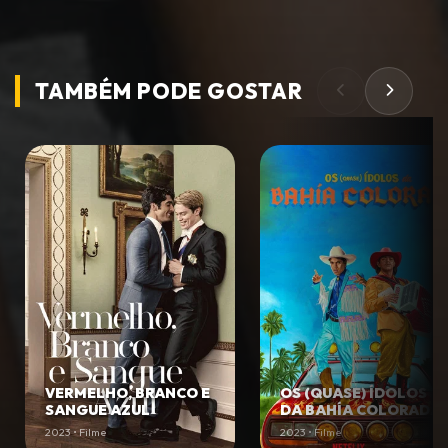
TAMBÉM PODE
GOSTAR
VERMELHO, BRANCO E
OS (QUASE) ÍDOLOS
SANGUE AZUL
DA BAHÍA COLORADA
2023 • Filme
2023 • Filme