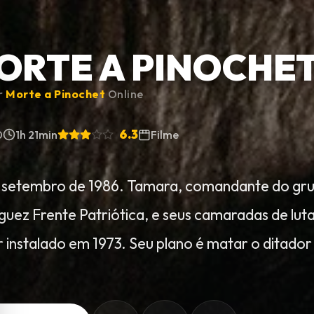
ORTE A PINOCHE
ir
Morte a Pinochet
Online
6.3
0
1h 21min
Filme
, setembro de 1986. Tamara, comandante do gru
guez Frente Patriótica, e seus camaradas de lu
ar instalado em 1973. Seu plano é matar o ditado