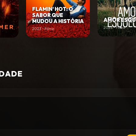
FLAMIN' HOT: O
SABOR QUE
AMOR ESQU
MUDOU A HISTÓRIA
2023 • Filme
2023 • Filme
IDADE