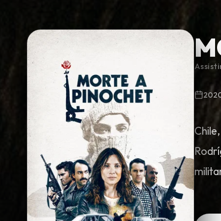
M
Minha Lista
Assist
Pesquisar
202
Chile
Rodrí
milit