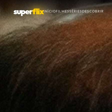
super
flix
INÍCIO
FILMES
SÉRIES
DESCOBRIR
Menu