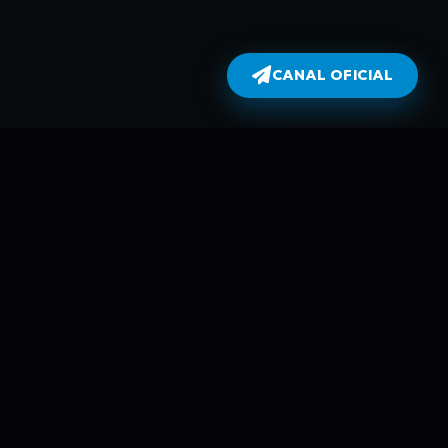
CANAL OFICIAL
Dublados
atualiza todas as séries no dia em
perflix não armazena filmes e séries
 automáticamente usando Robots e
mes é da parte de plataformas como