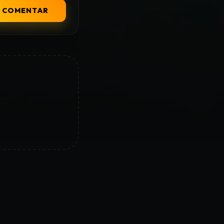
COMENTAR