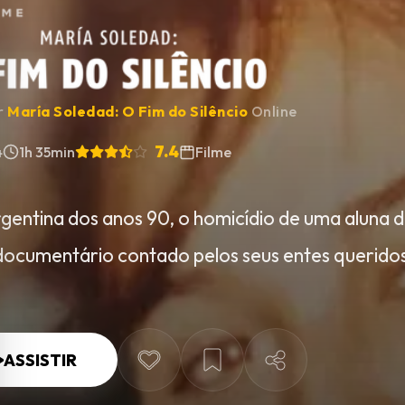
ir
María Soledad: O Fim do Silêncio
Online
7.4
4
1h 35min
Filme
gentina dos anos 90, o homicídio de uma aluna d
documentário contado pelos seus entes queridos 
ASSISTIR