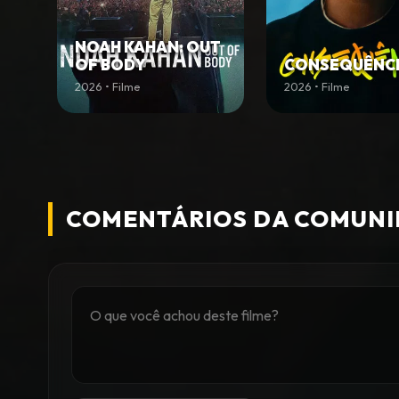
NOAH KAHAN: OUT
OF BODY
CONSEQUÊNC
2026 • Filme
2026 • Filme
COMENTÁRIOS DA COMUN