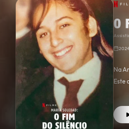
Minha Lista
Assist
202
Pesquisar
Na Ar
Este 