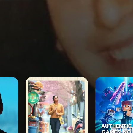
AUTHENTIC
GAMES: NO