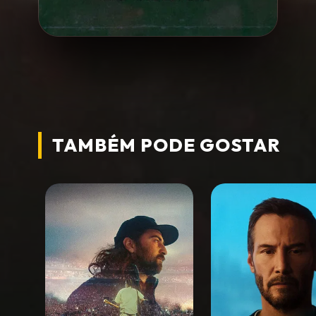
TAMBÉM PODE
GOSTAR