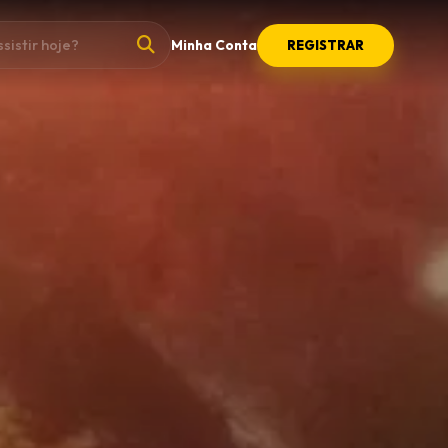
Minha Conta
REGISTRAR