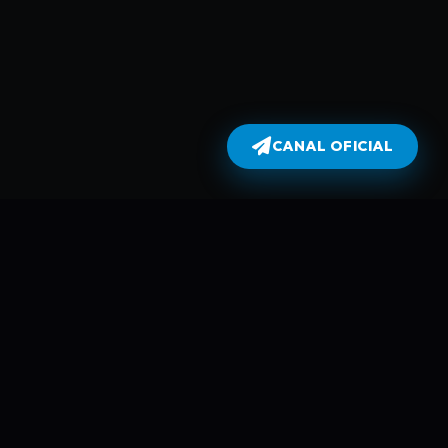
CANAL OFICIAL
Dublados