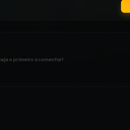
Seja o primeiro a comentar!