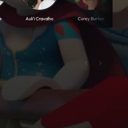
e
Auliʻi Cravalho
Corey Burton