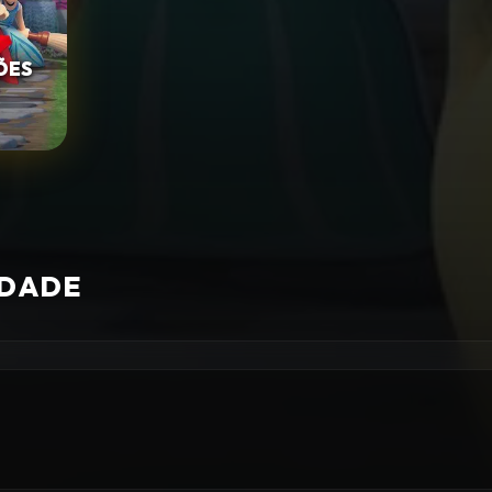
ÕES
IDADE