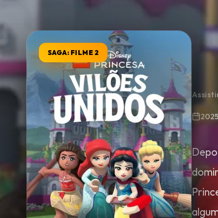
Minha Lista
SAGA: FILME 2
Pesquisar
Assist
202
Depoi
domin
Princ
algum