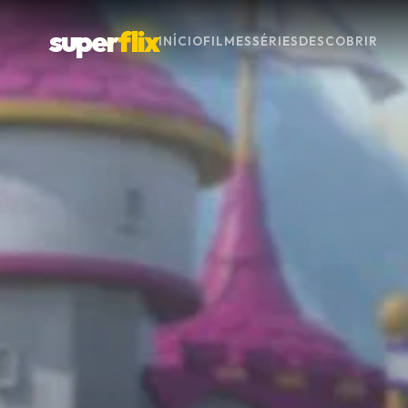
super
flix
INÍCIO
FILMES
SÉRIES
DESCOBRIR
Menu