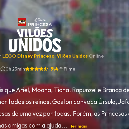
ir
LEGO Disney Princesa: Vilões Unidos
Online
9.4
5
0h 23min
Filme
s que Ariel, Moana, Tiana, Rapunzel e Branca d
ar todos os reinos, Gaston convoca Úrsula, Jafa
esas de uma vez por todas. Porém, as Princesa
as amigas com a ajuda...
ler mais