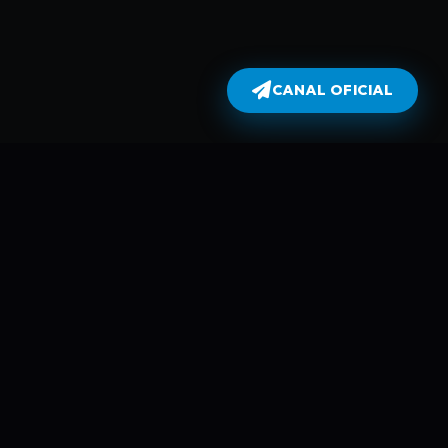
CANAL OFICIAL
Dublados
atualiza todas as séries no dia em
perflix não armazena filmes e séries
 automáticamente usando Robots e