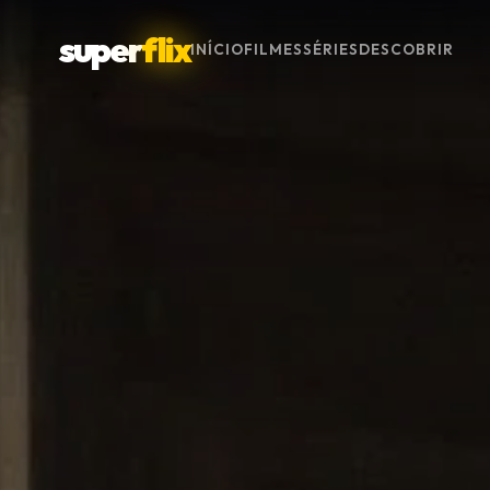
super
flix
INÍCIO
FILMES
SÉRIES
DESCOBRIR
Menu