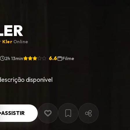
LER
ir
Kler
Online
6.6
2h 13min
Filme
escrição disponível
ASSISTIR