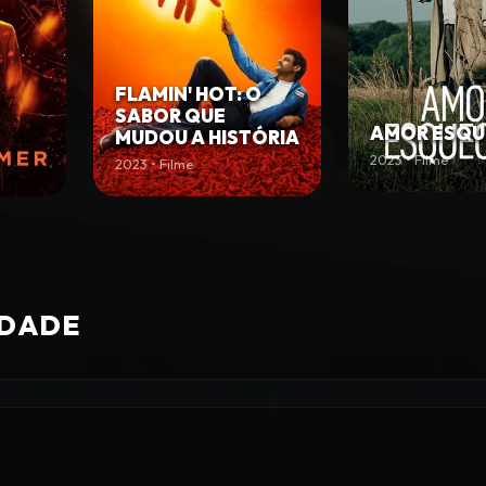
FLAMIN' HOT: O
SABOR QUE
AMOR ESQU
MUDOU A HISTÓRIA
2023 • Filme
2023 • Filme
IDADE