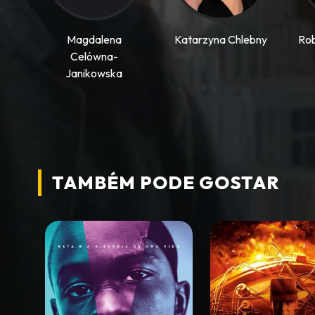
Magdalena
Katarzyna Chlebny
Rob
Celówna-
Janikowska
TAMBÉM PODE
GOSTAR