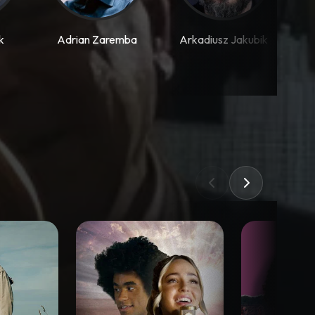
k
Adrian Zaremba
Arkadiusz Jakubik