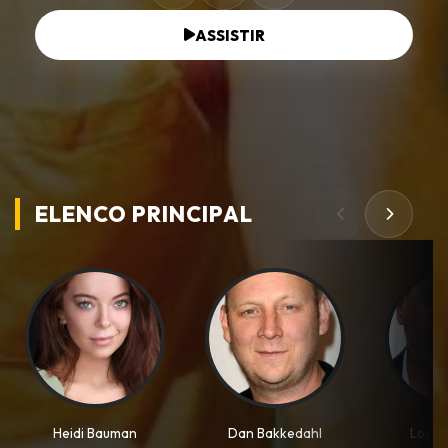
ASSISTIR
ELENCO PRINCIPAL
Heidi Bauman
Dan Bakkedahl
Lochl