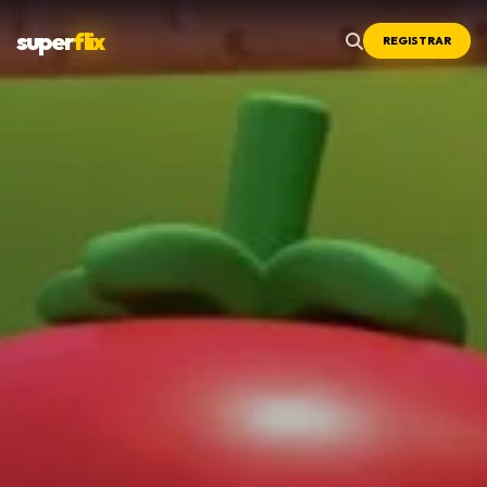
super
flix
REGISTRAR
Menu