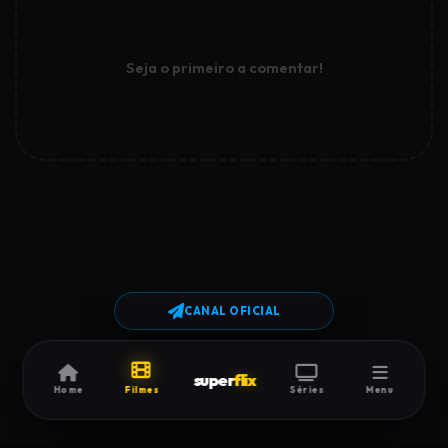
Seja o primeiro a comentar!
CANAL OFICIAL
super
flix
Home
Filmes
Séries
Menu