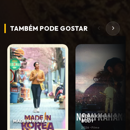
TAMBÉM PODE
GOSTAR
NOAH KAHAN: OUT OF
MADE IN KOREA
BODY
2026 • Filme
2026 • Filme