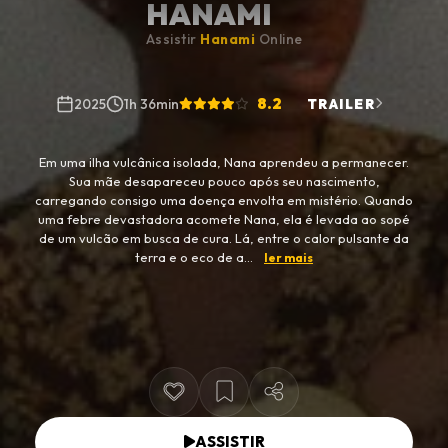
HANAMI
Assistir
Hanami
Online
8.2
2025
1h 36min
TRAILER
Em uma ilha vulcânica isolada, Nana aprendeu a permanecer.
Sua mãe desapareceu pouco após seu nascimento,
carregando consigo uma doença envolta em mistério. Quando
uma febre devastadora acomete Nana, ela é levada ao sopé
de um vulcão em busca de cura. Lá, entre o calor pulsante da
terra e o eco de a...
ler mais
ASSISTIR