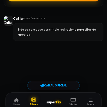
Catia
30/05/2026 03:18
Não se consegue assistir ele redireciona para sites de
apostas.
CANAL OFICIAL
super
flix
Home
Filmes
Séries
Menu