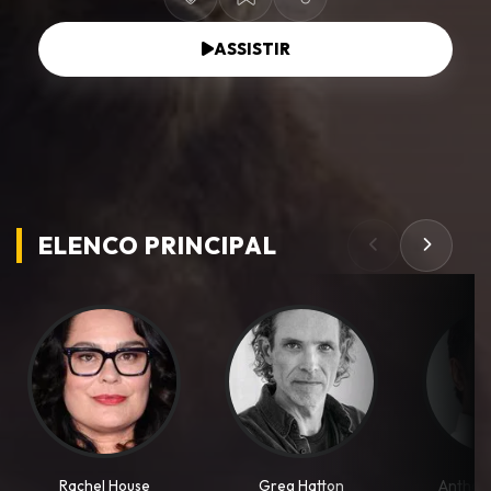
ASSISTIR
ELENCO PRINCIPAL
Rachel House
Greg Hatton
Anthon