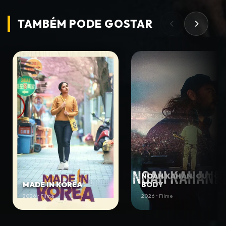
TAMBÉM PODE
GOSTAR
NOAH KAHAN: OUT OF
MADE IN KOREA
BODY
2026 • Filme
2026 • Filme