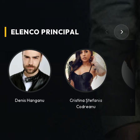
ELENCO PRINCIPAL
Denis Hanganu
Cristina Ștefania
Ștef
Codreanu